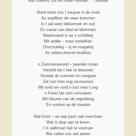
Aan steerns zun en moan veurbie……veurbie
Domt komt ons t veujoar in de muid
As swalfkes din weer kommen
Is t aal weer lekkerroek en zuit
En swoar van blad en blommen
Maaimoand is as n schilderij
Mit widde – mooi melaifkes
Onschuldeg – rij en noagelnij
As onbeschreven braifkes
n Zummeroavend – peerden stoan
Verstild bie t hek te dreumen
Veurdat de zummer kin vergoan
Zel zun hom nog omzeumen
Mit rond om rond n lust veur t oog
n Feest bie zien vervoaren
Mit kleuren van de regenboog
En vonken op de moaren
Wat komt – en wat juust nait meschain
Wat is doar aan te keren
t Is aaltmoal nait te veurzain
Wie zellen ons wel weren