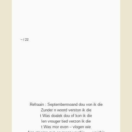
–
/
22
Refraain : Septembermoand dou von ik die
Zunder n woord verston ik die
t Was doalek dou of kon ik die
Ien vrouger tied verzon ik die
t Was mor even – vlogen wie