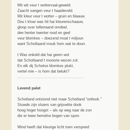
Mit wit veur t wottervaal-geweld.
Zaacht sangen veur t haaideveld.
Mit kleur veur t wotter – gruin en blaauw.
Dou t kloar was hil hai kleurenschaauw,
gloop over tellerraand omdeel,
dee henter twenter rood en geel
veur blomkes – doezend moal t miljoun
want Schotlaand mouk hom wat te doun.
t Was enkeld dat hai geern wol
dat Schotlaand t mooiste wezen zol.
En elk dij Schotse blomkes plukt,
vertel mie – is hom dat belukt?
……………………………………………..
Levend palet
Schotland ontstond niet maar Schotland “ontlook.”
Stuwde zijn sluiers van grijswitte dook
hoog hoger hoogst – als op weg naar de zon
die er twee hemelse bogen van spon.
Wind heeft dat kleurige licht toen verspreid