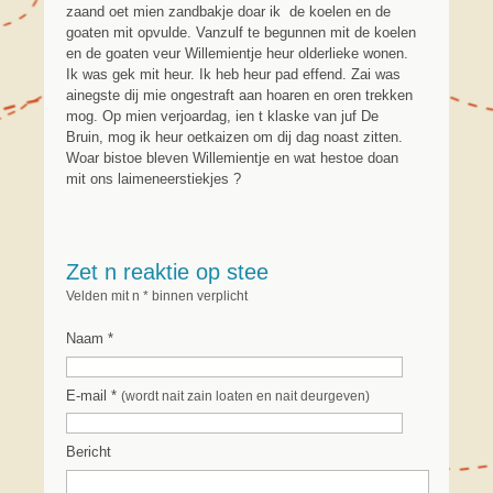
zaand oet mien zandbakje doar ik de koelen en de
goaten mit opvulde. Vanzulf te begunnen mit de koelen
en de goaten veur Willemientje heur olderlieke wonen.
Ik was gek mit heur. Ik heb heur pad effend. Zai was
ainegste dij mie ongestraft aan hoaren en oren trekken
mog. Op mien verjoardag, ien t klaske van juf De
Bruin, mog ik heur oetkaizen om dij dag noast zitten.
Woar bistoe bleven Willemientje en wat hestoe doan
mit ons laimeneerstiekjes ?
Zet n reaktie op stee
Velden mit n * binnen verplicht
Naam *
E-mail *
(wordt nait zain loaten en nait deurgeven)
Bericht