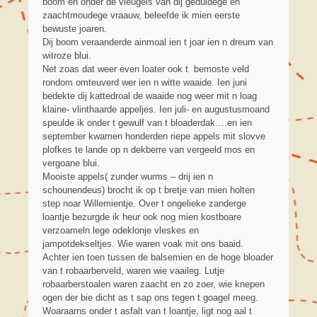
boom en onder de vleugels van dij geduldege en
zaachtmoudege vraauw, beleefde ik mien eerste
bewuste joaren.
Dij boom veraanderde ainmoal ien t joar ien n dreum van
witroze blui.
Net zoas dat weer even loater ook t bemoste veld
rondom omteuverd wer ien n witte waaide. Ien juni
bedekte dij kattedroal de waaide nog weer mit n loag
klaine- vlinthaarde appeljes. Ien juli- en augustusmoand
speulde ik onder t gewulf van t bloaderdak….en ien
september kwamen honderden riepe appels mit slovve
plofkes te lande op n dekberre van vergeeld mos en
vergoane blui.
Mooiste appels( zunder wurms – drij ien n
schounendeus) brocht ik op t bretje van mien holten
step noar Willemientje. Over t ongelieke zanderge
loantje bezurgde ik heur ook nog mien kostboare
verzoameln lege odeklonje vleskes en
jampotdekseltjes. Wie waren voak mit ons baaid.
Achter ien toen tussen de balsemien en de hoge bloader
van t robaarberveld, waren wie vaaileg. Lutje
robaarberstoalen waren zaacht en zo zoer, wie knepen
ogen der bie dicht as t sap ons tegen t goagel meeg.
Woaraarns onder t asfalt van t loantje, ligt nog aal t