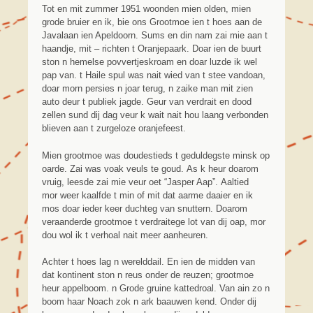
Tot en mit zummer 1951 woonden mien olden, mien
grode bruier en ik, bie ons Grootmoe ien t hoes aan de
Javalaan ien Apeldoorn. Sums en din nam zai mie aan t
haandje, mit – richten t Oranjepaark. Doar ien de buurt
ston n hemelse povvertjeskroam en doar luzde ik wel
pap van. t Haile spul was nait wied van t stee vandoan,
doar morn persies n joar terug, n zaike man mit zien
auto deur t publiek jagde. Geur van verdrait en dood
zellen sund dij dag veur k wait nait hou laang verbonden
blieven aan t zurgeloze oranjefeest.
Mien grootmoe was doudestieds t geduldegste minsk op
oarde. Zai was voak veuls te goud. As k heur doarom
vruig, leesde zai mie veur oet “Jasper Aap”. Aaltied
mor weer kaalfde t min of mit dat aarme daaier en ik
mos doar ieder keer duchteg van snuttern. Doarom
veraanderde grootmoe t verdraitege lot van dij oap, mor
dou wol ik t verhoal nait meer aanheuren.
Achter t hoes lag n werelddail. En ien de midden van
dat kontinent ston n reus onder de reuzen; grootmoe
heur appelboom. n Grode gruine kattedroal. Van ain zo n
boom haar Noach zok n ark baauwen kend. Onder dij