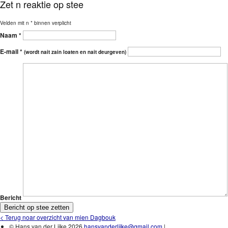
Zet n reaktie op stee
Velden mit n * binnen verplicht
Naam *
E-mail *
(wordt nait zain loaten en nait deurgeven)
Bericht
< Terug noar overzicht van mien Dagbouk
© Hans van der Lijke 2026
hansvanderlijke@gmail.com
|