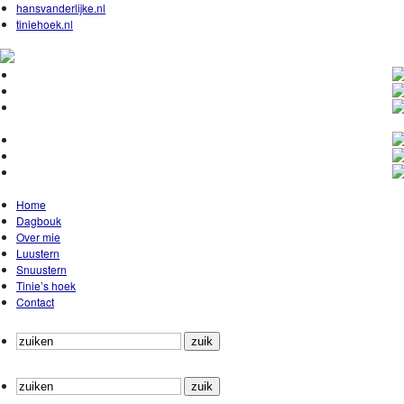
hansvanderlijke.nl
tiniehoek.nl
Home
Dagbouk
Over mie
Luustern
Snuustern
Tinie’s hoek
Contact
Zuik
noar:
Zuik
noar: