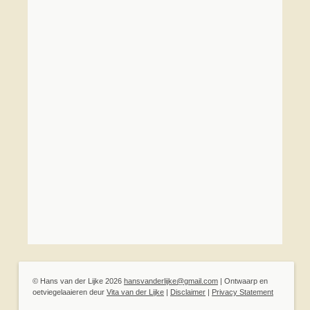
© Hans van der Lijke 2026
hansvanderlijke@gmail.com
|
Ontwaarp en
oetviegelaaieren deur
Vita van der Lijke
|
Disclaimer
|
Privacy Statement