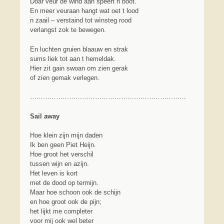
Doar veur de wind aan speert n boot.
En meer veuraan hangt wat oet t lood
n zaail – verstaind tot wìnsteg rood
verlangst zok te bewegen.
En luchten gruien blaauw en strak
sums liek tot aan t hemeldak.
Hier zit gain swoan om zien gerak
of zien gemak verlegen.
………………………………………………………………
Sail away
Hoe klein zijn mijn daden
Ik ben geen Piet Heijn.
Hoe groot het verschil
tussen wijn en azijn.
Het leven is kort
met de dood op termijn.
Maar hoe schoon ook de schijn
en hoe groot ook de pijn;
het lijkt me completer
voor mij ook wel beter